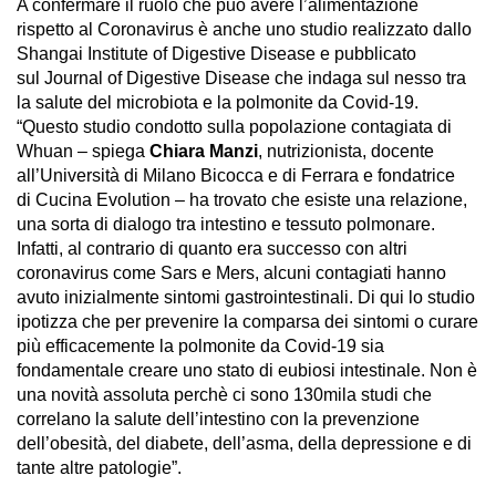
A confermare il ruolo che può avere l’alimentazione
rispetto al Coronavirus è anche uno studio realizzato dallo
Shangai Institute of Digestive Disease e pubblicato
sul
Journal of Digestive Disease
che indaga sul nesso tra
la salute del microbiota e la polmonite da Covid-19.
“Questo studio condotto sulla popolazione contagiata di
Whuan – spiega
Chiara Manzi
, nutrizionista, docente
all’Università di Milano Bicocca e di Ferrara e fondatrice
di Cucina Evolution – ha trovato che esiste una relazione,
una sorta di dialogo tra intestino e tessuto polmonare.
Infatti, al contrario di quanto era successo con altri
coronavirus come Sars e Mers, alcuni contagiati hanno
avuto inizialmente sintomi gastrointestinali. Di qui lo studio
ipotizza che per prevenire la comparsa dei sintomi o curare
più efficacemente la polmonite da Covid-19 sia
fondamentale creare uno stato di eubiosi intestinale. Non è
una novità assoluta perchè ci sono 130mila studi che
correlano la salute dell’intestino con la prevenzione
dell’obesità, del diabete, dell’asma, della depressione e di
tante altre patologie”.