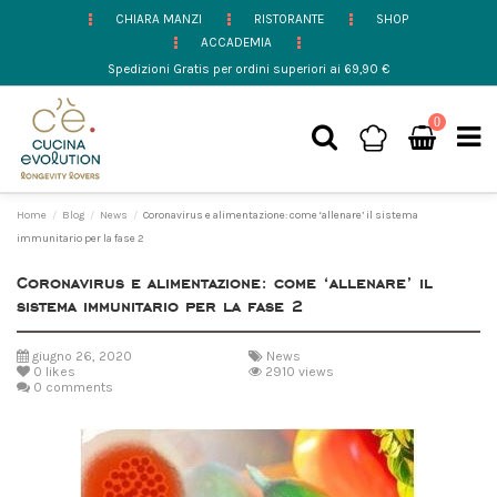
CHIARA MANZI
RISTORANTE
SHOP
ACCADEMIA
Spedizioni Gratis per ordini superiori ai 69,90 €
0
Home
Blog
News
Coronavirus e alimentazione: come ‘allenare’ il sistema
immunitario per la fase 2
Coronavirus e alimentazione: come ‘allenare’ il
sistema immunitario per la fase 2
giugno 26, 2020
News
0
likes
2910 views
0 comments