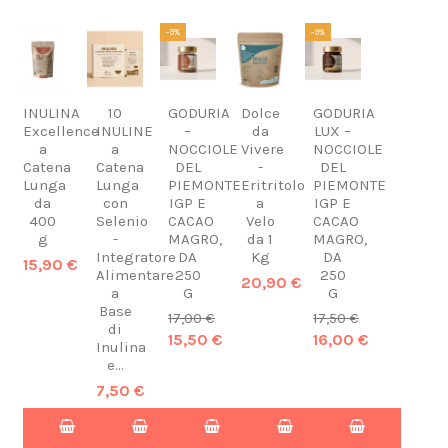
-9%
-9%
INULINA
10
GODURIA
Dolce
GODURIA
Excellence
INULINE
–
da
LUX –
a
a
NOCCIOLE
Vivere
NOCCIOLE
Catena
Catena
DEL
-
DEL
Lunga
Lunga
PIEMONTE
Eritritolo
PIEMONTE
da
con
IGP E
a
IGP E
400
Selenio
CACAO
Velo
CACAO
g
-
MAGRO,
da 1
MAGRO,
Integratore
DA
Kg
DA
15,90 €
Alimentare
250
250
20,90 €
a
G
G
Base
17,00 €
17,50 €
di
15,50 €
16,00 €
Inulina
e...
7,50 €