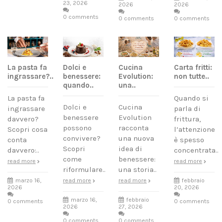
23, 2026
2026
2026
0 comments
0 comments
0 comments
La pasta fa
Carta fritti:
Dolci e
Cucina
ingrassare?..
non tutte..
benessere:
Evolution:
quando..
una..
La pasta fa
Quando si
Dolci e
Cucina
ingrassare
parla di
benessere
Evolution
davvero?
frittura,
possono
racconta
Scopri cosa
l’attenzione
convivere?
una nuova
conta
è spesso
Scopri
idea di
davvero:..
concentrata..
come
benessere:
read more
read more
riformulare..
una storia..
marzo 16,
febbraio
read more
read more
2026
20, 2026
marzo 16,
febbraio
0 comments
0 comments
2026
27, 2026
0 comments
0 comments