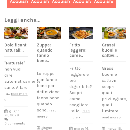
Acquista
Acquista
Acquista
Acquista
Acquista
Leggi anche...
Dolcificanti
Zuppe:
Fritto
Grassi
naturali:..
quando
leggero:
buoni e
fanno
come..
cattivi:..
bene..
"Naturale"
Fritto
Grassi
non vuol
Le zuppe
leggero e
buoni e
dire
non fanno
più
cattivi:
automaticamente
bene per
digeribile?
scopri
sano. A fare
definizione:
Scopri
quali
la..
read more
fanno bene
come
privilegiare,
quando
scegliere
quali
sono..
read
l’olio..
limitare..
giugno
read
23, 2026
more
more
read more
0 comments
giugno
marzo 16,
marzo 16,