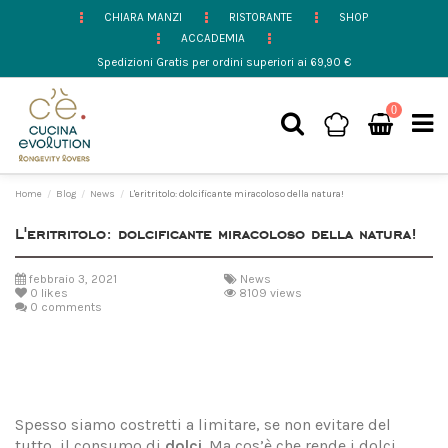
CHIARA MANZI
RISTORANTE
SHOP
ACCADEMIA
Spedizioni Gratis per ordini superiori ai 69,90 €
0
Home
Blog
News
L'eritritolo: dolcificante miracoloso della natura!
L'eritritolo: dolcificante miracoloso della natura!
febbraio 3, 2021
News
0
likes
8109 views
0 comments
Spesso siamo costretti a limitare, se non evitare del
tutto, il consumo di
dolci
. Ma cos’è che rende i dolci