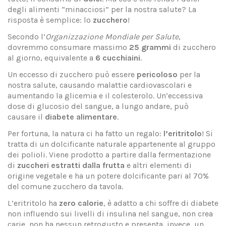
degli alimenti “minacciosi” per la nostra salute? La
risposta è semplice: lo
zucchero
!
Secondo l’
Organizzazione Mondiale per Salute
,
dovremmo consumare massimo
25 grammi
di zucchero
al giorno, equivalente a
6 cucchiaini
.
Un eccesso di zucchero può essere
pericoloso
per la
nostra salute, causando malattie cardiovascolari e
aumentando la glicemia e il colesterolo. Un’eccessiva
dose di glucosio del sangue, a lungo andare, può
causare il
diabete alimentare
.
Per fortuna, la natura ci ha fatto un regalo:
l’eritritolo
! Si
tratta di un dolcificante naturale appartenente al gruppo
dei polioli. Viene prodotto a partire dalla fermentazione
di
zuccheri estratti dalla frutta
e altri elementi di
origine vegetale e ha un potere dolcificante pari al 70%
del comune zucchero da tavola.
L’eritritolo ha
zero calorie
, è adatto a chi soffre di diabete
non influendo sui livelli di insulina nel sangue, non crea
carie, non ha nessun retrogusto e presenta, invece, un