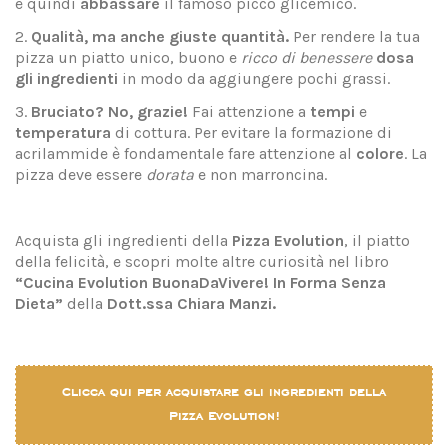
e quindi
abbassare
il famoso picco glicemico.
2.
Qualità, ma anche giuste quantità.
Per rendere la tua
pizza un piatto unico, buono e
ricco di benessere
dosa
gli ingredienti
in modo da aggiungere pochi grassi.
3.
Bruciato? No, grazie!
Fai attenzione a
tempi
e
temperatura
di cottura. Per evitare la formazione di
acrilammide è fondamentale fare attenzione al
colore
. La
pizza deve essere
dorata
e non marroncina.
Acquista gli ingredienti della
Pizza Evolution
, il piatto
della felicità, e scopri molte altre curiosità nel libro
“Cucina Evolution BuonaDaVivere! In Forma Senza
Dieta”
della
Dott.ssa Chiara Manzi.
Clicca qui per acquistare gli ingredienti della
Pizza Evolution!