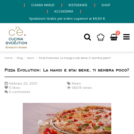
CHIARA MANZI
RISTORANTE
SHOP
ACCADEMIA
Spedizioni Gratis per ordini superiori ai 69,90 €
0
Home
Blog
News
Pizza Evolution: La mangi e stai bene, ti sembra poco?
Pizza Evolution: La mangi e stai bene, ti sembra poco?
febbraio 23, 2021
News
0
likes
58219 views
0 comments