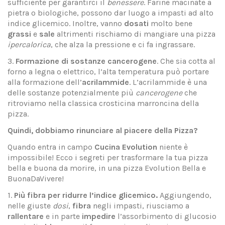
sufficiente per garantirci il
benessere
. Farine macinate a
pietra o biologiche, possono dar luogo a impasti ad alto
indice glicemico. Inoltre, vanno
dosati
molto bene
grassi
e
sale
altrimenti rischiamo di mangiare una pizza
ipercalorica
, che alza la pressione e ci fa ingrassare.
3.
Formazione di sostanze cancerogene
. Che sia cotta al
forno a legna o elettrico, l’alta temperatura può portare
alla formazione dell’
acrilammide
. L’acrilammide è una
delle sostanze potenzialmente più
cancerogene
che
ritroviamo nella classica crosticina marroncina della
pizza.
Quindi, dobbiamo rinunciare al piacere della Pizza?
Quando entra in campo
Cucina Evolution
niente è
impossibile! Ecco i segreti per trasformare la tua pizza
bella e buona da morire, in una pizza Evolution Bella e
BuonaDaVivere!
1.
Più fibra per ridurre l’indice glicemico.
Aggiungendo,
nelle giuste
dosi
,
fibra
negli impasti, riusciamo a
rallentare
e in parte
impedire
l’assorbimento di glucosio