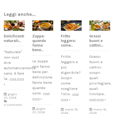
Leggi anche...
Dolcificanti
Zuppe:
Fritto
Grassi
naturali:..
quando
leggero:
buoni e
fanno
come..
cattivi:..
bene..
"Naturale"
Fritto
Grassi
non vuol
Le zuppe
leggero e
buoni e
dire
non fanno
più
cattivi:
automaticamente
bene per
digeribile?
scopri
sano. A fare
definizione:
Scopri
quali
la..
read more
fanno bene
come
privilegiare,
quando
scegliere
quali
sono..
read
l’olio..
limitare..
giugno
read
23, 2026
more
more
read more
0 comments
giugno
marzo 16,
marzo 16,
23, 2026
2026
2026