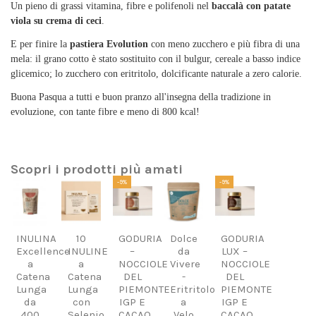
Un pieno di grassi vitamina, fibre e polifenoli nel
baccalà con patate
viola su crema di ceci
.
E per finire la
pastiera Evolution
con meno zucchero e più fibra di una
mela: il grano cotto è stato sostituito con il bulgur, cereale a basso indice
glicemico; lo zucchero con eritritolo, dolcificante naturale a zero calorie.
Buona Pasqua a tutti e buon pranzo all'insegna della tradizione in
evoluzione, con tante fibre e meno di 800 kcal!
Scopri i prodotti più amati
-9%
-9%
INULINA
10
GODURIA
Dolce
GODURIA
Excellence
INULINE
–
da
LUX –
a
a
NOCCIOLE
Vivere
NOCCIOLE
Catena
Catena
DEL
-
DEL
Lunga
Lunga
PIEMONTE
Eritritolo
PIEMONTE
da
con
IGP E
a
IGP E
400
Selenio
CACAO
Velo
CACAO