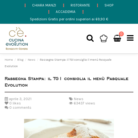
CHIARA MANZI
RISTORANTE
SHOP
ACCADEMIA
Spedizioni Gratis per ordini superiori ai 69,90 €
0
Home
Blog
News
Rassegna Stampa: il TG1 consiglia il menù Pasquale
Evolution
Rassegna Stampa: il TG1 consiglia il menù Pasquale
Evolution
aprile 3, 2021
News
0
likes
63437 views
0 comments