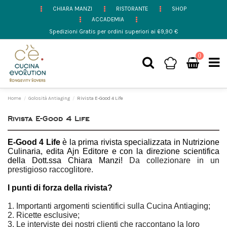
CHIARA MANZI
RISTORANTE
SHOP
ACCADEMIA
Spedizioni Gratis per ordini superiori ai 69,90 €
0
Home
Golosità Antiaging
Rivista E-Good 4 Life
Rivista E-Good 4 Life
E-Good 4 Life
è la prima rivista specializzata in Nutrizione
Culinaria, edita Ajn Editore e con la direzione scientifica
della Dott.ssa Chiara Manzi!
Da collezionare in un
prestigioso raccoglitore.
I punti di forza della rivista?
1. Importanti argomenti scientifici sulla Cucina Antiaging;
2. Ricette esclusive;
3. Le interviste dei nostri clienti che raccontano la loro