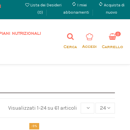
autorenew
loop
Lista dei Desideri
I miei
Acquista di
(
0
)
abbonamenti
nuovo
PIANI NUTRIZIONALI
0
Accedi
Cerca
Carrello
Visualizzati 1-24 su 61 articoli
24
-9%