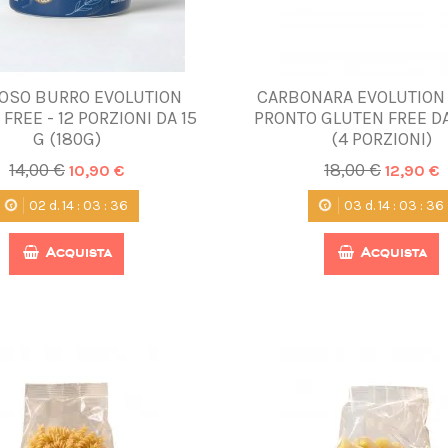
OSO BURRO EVOLUTION
CARBONARA EVOLUTION
FREE - 12 PORZIONI DA 15
PRONTO GLUTEN FREE DA 
G (180G)
(4 PORZIONI)
14,00 €
18,00 €
10,90 €
12,90 €
02
d.
14
:
03
:
35
03
d.
14
:
03
:
35
Acquista
Acquista