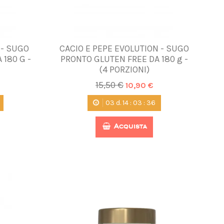
 - SUGO
CACIO E PEPE EVOLUTION - SUGO
180 G -
PRONTO GLUTEN FREE DA 180 g -
(4 PORZIONI)
15,50 €
10,90 €
03
d.
14
:
03
:
35
Acquista