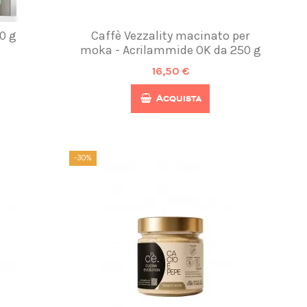
0 g
Caffè Vezzality macinato per
moka - Acrilammide OK da 250 g
16,50 €
Acquista
-30%