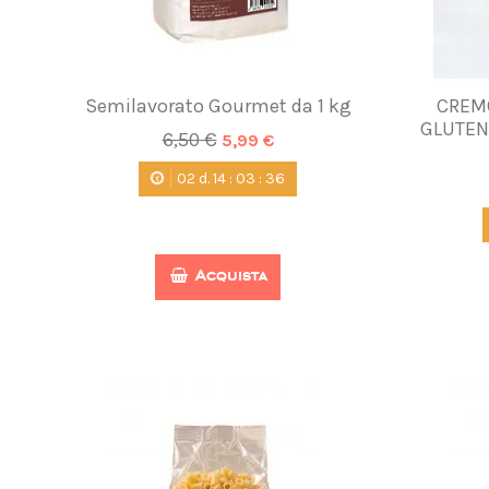
Semilavorato Gourmet da 1 kg
CREM
GLUTEN 
6,50 €
5,99 €
02
d.
14
:
03
:
35
Acquista