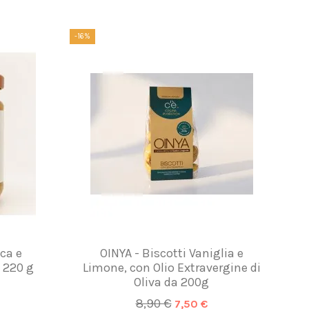
-16%
ca e
OINYA - Biscotti Vaniglia e
 220 g
Limone, con Olio Extravergine di
Oliva da 200g
8,90 €
7,50 €