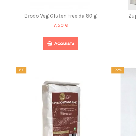
Brodo Veg Gluten free da 80 g
Zup
7,50 €
Acquista
-8%
-22%