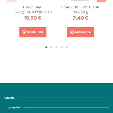
Lunch Bag-
CRACKERS EVOLUTION
2
Tovaglietta Evolution
DA 200 g
Mu
19,90 €
7,40 €
Acquista
Acquista
Azienda
Informazioni