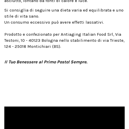
asciutto, lontano da fonti di calore e luce.
Si consiglia di seguire una dieta varia ed equilibrata e uno
stile di vita sano.
Un consumo eccessivo può avere effetti lassativi.
Prodotto e confezionato per Antiaging Italian Food Srl, Via
Testoni, 10 - 40123 Bologna nello stabilimento di via Trieste,
124 - 25018 Montichiari (BS).
Il Tuo Benessere al Primo Posto! Sempre.
PRODOTTO DOLCIARIO DA FORNO. CON EDULCORANTE.
Ingredienti: Farina di
GRANO
tenero “0”,
UOVA
,
edulcorante: eritritolo, farina di mais, zucchero, amido di
mais, olio extravergine di oliva 8%, inulina, pasta di scorza
di limone 1,3%, agenti lievitanti (E450, E500, amido
di
FRUMENTO
) aroma naturale di limone 0,4%, pasta di
vaniglia 0,1%. Può contenere tracce di
frutta a guscio,
sesamo, soia.