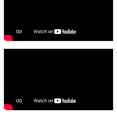
Peso Netto: 200 g
Modalità di conservazione:
conservare in luogo fresco ed
asciutto, lontano da fonti di calore e luce.
Si consiglia di seguire una dieta varia ed equilibrata e uno
stile di vita sano.
Un consumo eccessivo può avere effetti lassativi.
Prodotto e confezionato per Antiaging Italian Food Srl, Via
Testoni, 10 - 40123 Bologna nello stabilimento di via Trieste,
124 - 25018 Montichiari (BS).