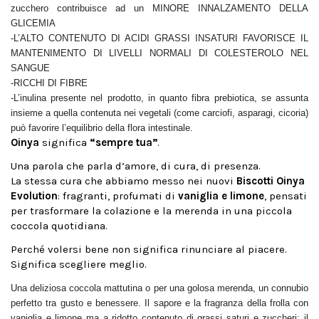
zucchero contribuisce ad un MINORE INNALZAMENTO DELLA
GLICEMIA
-L’ALTO CONTENUTO DI ACIDI GRASSI INSATURI FAVORISCE IL
MANTENIMENTO DI LIVELLI NORMALI DI COLESTEROLO NEL
SANGUE
-RICCHI DI FIBRE
-L’inulina presente nel prodotto, in quanto fibra prebiotica, se assunta
insieme a quella contenuta nei vegetali (come carciofi, asparagi, cicoria)
può favorire l’equilibrio della flora intestinale.
Oinya
significa
“sempre tua”
.
Una parola che parla d’amore, di cura, di presenza.
La stessa cura che abbiamo messo nei nuovi
Biscotti Oinya
Evolution
: fragranti, profumati di
vaniglia e limone
, pensati
per trasformare la colazione e la merenda in una piccola
coccola quotidiana.
Perché volersi bene non significa rinunciare al piacere.
Significa scegliere meglio.
Una deliziosa coccola mattutina o per una golosa merenda, un connubio
perfetto tra gusto e benessere. Il sapore e la fragranza della frolla con
vaniglia e limone ma a ridotto contenuto di grassi saturi e zuccheri: il