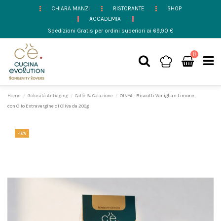
CHIARA MANZI
RISTORANTE
SHOP
ACCADEMIA
Spedizioni Gratis per ordini superiori ai 69,90 €
0
Home
Golosità Antiaging
Caffè & Colazione
OINYA - Biscotti Vaniglia e Limone,
con Olio Extravergine di Oliva da 200g
-16%