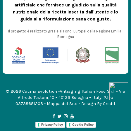
artificiale che fornisce un giudizio sulla qualità
nutrizionale della ricetta inserita dall'utente e lo
guida alla riformulazione sana con gusto.
Il progetto è realizzato grazie ai Fondi Europei della Regione Emilia-
Romagna
© 2026 Cucina Evolution -Antiaging Italian Food S.r.l – Via
Alfredo Testoni, 10 - 40123 Bologna – Italy. P.Iva
03738681208 -
Mappa del Sito
- Design By
Credit
Privacy Policy
Cookie Policy