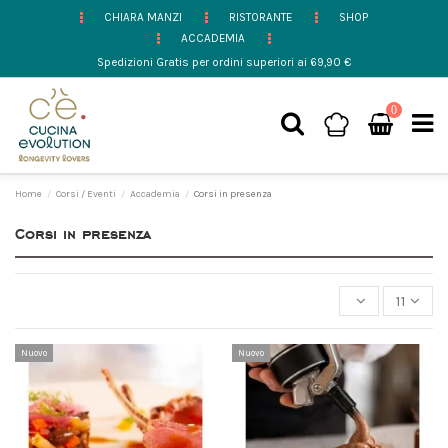
CHIARA MANZI
RISTORANTE
SHOP
ACCADEMIA
Spedizioni Gratis per ordini superiori ai 69,90 €
0
Home
Corsi / Eventi
Accademia
Corsi in presenza
Corsi in presenza
11
Nuovo
Nuovo