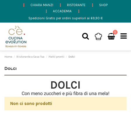
CHIARA MANZI
RISTORANTE
SHOP
ACCADEMIA
Spedizioni Gratis per ordini superiori ai 69,90 €
0
Home
Ristorante a Casa Tua
Piatti pronti
Dolci
Dolci
DOLCI
Con meno zuccheri e più fibra di una mela!
Non ci sono prodotti