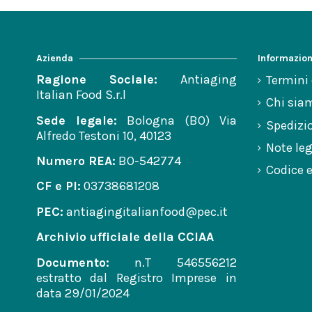
Azienda
Informazion
Ragione Sociale:
Antiaging
Termini 
Italian Food S.r.l
Chi sia
Sede legale:
Bologna (BO) Via
Spedizi
Alfredo Testoni 10, 40123
Note leg
Numero REA:
BO-542774
Codice e
CF e PI:
03738681208
PEC:
antiagingitalianfood@pec.it
Archivio ufficiale della CCIAA
Documento:
n.T 546556212
estratto dal Registro Imprese in
data 29/01/2024