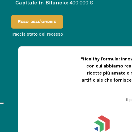
Capitale in Bilancio:
400.000 €
Reso dell'ordine
Traccia stato del recesso
“Healthy Formula: Innov
con cui abbiamo reali
ricette più amate e r
artificiale che fornisce
Il 