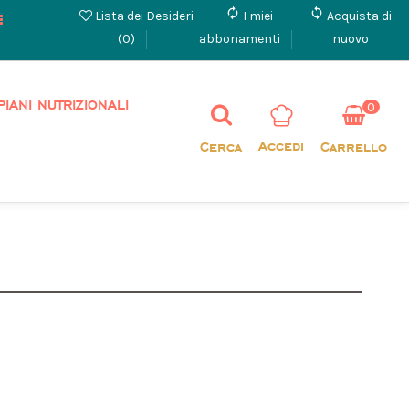
autorenew
loop
Lista dei Desideri
I miei
Acquista di
(
0
)
abbonamenti
nuovo
PIANI NUTRIZIONALI
0
Accedi
Cerca
Carrello