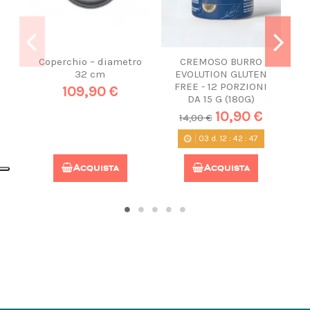
Coperchio – diametro
CREMOSO BURRO
32 cm
EVOLUTION GLUTEN
FREE - 12 PORZIONI
109,90 €
DA 15 G (180G)
10,90 €
14,00 €
03
d.
12
:
42
:
46
Acquista
Acquista