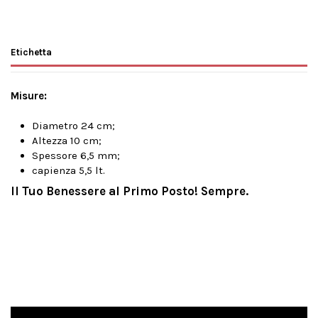
Etichetta
Misure:
Diametro 24 cm;
Altezza 10 cm;
Spessore 6,5 mm;
capienza 5,5 lt.
Il Tuo Benessere al Primo Posto! Sempre.
Misure:
Diametro 24 cm;
Altezza 10 cm;
Spessore 6,5 mm;
capienza 5,5 lt.
Il Tuo Benessere al Primo Posto! Sempre.