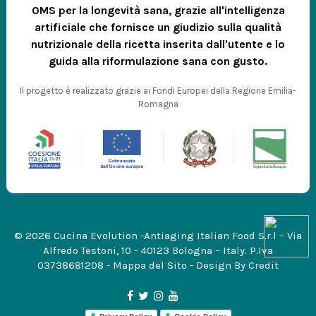
OMS per la longevità sana, grazie all'intelligenza
artificiale che fornisce un giudizio sulla qualità
nutrizionale della ricetta inserita dall'utente e lo
guida alla riformulazione sana con gusto.
Il progetto è realizzato grazie ai Fondi Europei della Regione Emilia-
Romagna
© 2026 Cucina Evolution -Antiaging Italian Food S.r.l – Via
Alfredo Testoni, 10 - 40123 Bologna – Italy. P.Iva
03738681208 -
Mappa del Sito
- Design By
Credit