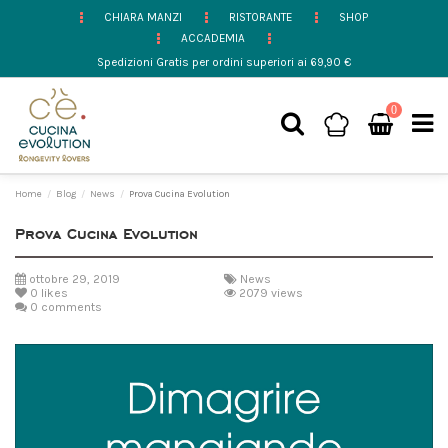
CHIARA MANZI
RISTORANTE
SHOP
ACCADEMIA
Spedizioni Gratis per ordini superiori ai 69,90 €
0
Home
Blog
News
Prova Cucina Evolution
Prova Cucina Evolution
ottobre 29, 2019
News
0
likes
2079 views
0 comments